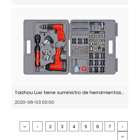
Taizhou Luxi tiene suministro de herramientas neumáticas de alta calidad
2020-06-03 00:00
‹‹
‹
2
3
4
5
6
7
›
››