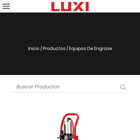
Inicio
/
Productos
/
Equipos De Engrase