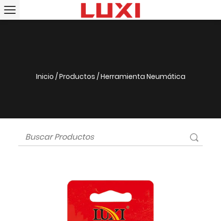
Inicio
/
Productos
/
Herramienta Neumática