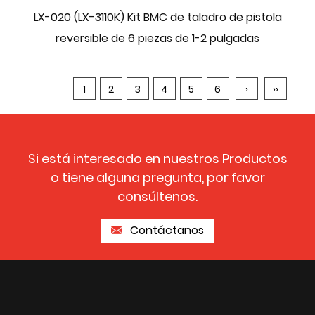
LX-020 (LX-3110K) Kit BMC de taladro de pistola
reversible de 6 piezas de 1-2 pulgadas
1
2
3
4
5
6
›
››
Si está interesado en nuestros Productos
o tiene alguna pregunta, por favor
consúltenos.
Contáctanos