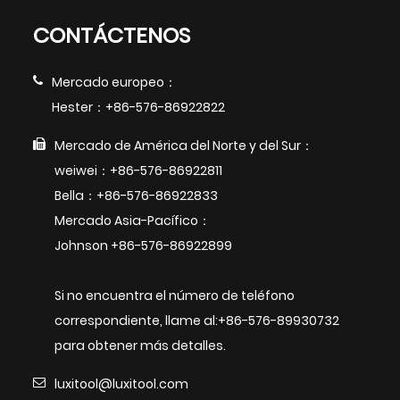
CONTÁCTENOS
Mercado europeo：
Hester：+86-576-86922822
Mercado de América del Norte y del Sur：
weiwei：+86-576-86922811
Bella：+86-576-86922833
Mercado Asia-Pacífico：
Johnson +86-576-86922899
Si no encuentra el número de teléfono
correspondiente, llame al:+86-576-89930732
para obtener más detalles.
luxitool@luxitool.com