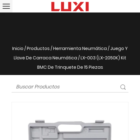
Inicio
/
Productos
/
Herramienta Neumática
/
Juego Y
Llave De Carraca Neumática
/
LX-003 (LX-2050K) Kit
BMC De Trinquete De 15 Piezas