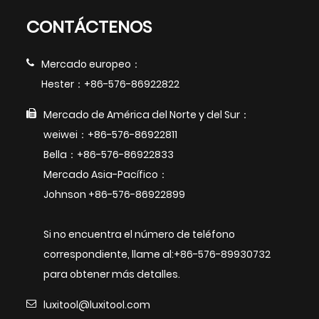
CONTÁCTENOS
Mercado europeo：
Hester：+86-576-86922822
Mercado de América del Norte y del Sur：
weiwei：+86-576-86922811
Bella：+86-576-86922833
Mercado Asia-Pacífico：
Johnson +86-576-86922899
Si no encuentra el número de teléfono
correspondiente, llame al:+86-576-89930732
para obtener más detalles.
luxitool@luxitool.com