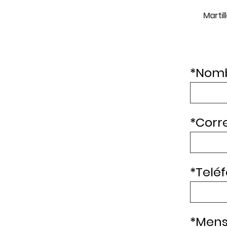
3050-1
Martillo cincelador LX-3051-1
LX-00
martil
*
Nomb
*
Corre
*
Teléf
*
Mens