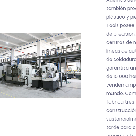
también pro
plástico y p
Tools posee 
de precisión
centros de m
líneas de a
de soldadur
garantiza u
de 10 000 he
venden ampli
mundo. Com
fábrica tre
construcció
sustancialm
tarde para c
crecimiento.