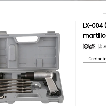
LX-004 
martillo
Contacta