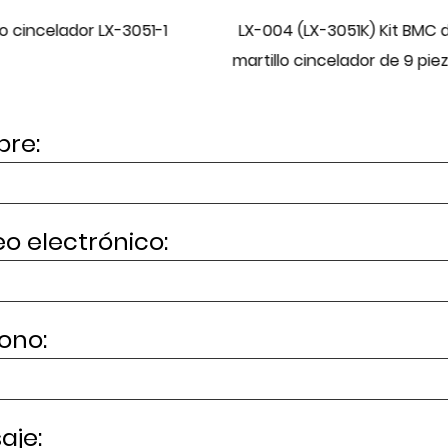
4 (LX-3051K) Kit BMC de
LX-033 (LX-3050K1) Kit BMC
lo cincelador de 9 piezas
martillo cincelador de 8 pie
re:
o electrónico:
ono:
aje: