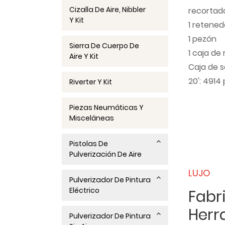
Cizalla De Aire, Nibbler
recortad
Y Kit
1 retened
1 pezón
Sierra De Cuerpo De
1 caja de
Aire Y Kit
Caja de s
20': 4914
Riverter Y Kit
Piezas Neumáticas Y
Misceláneas
Pistolas De
Pulverización De Aire
LUJO
Pulverizador De Pintura
Eléctrico
Fabr
Herr
Pulverizador De Pintura