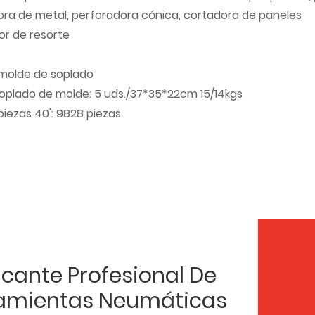
ora de metal, perforadora cónica, cortadora de paneles
or de resorte
 molde de soplado
oplado de molde: 5 uds./37*35*22cm 15/14kgs
 piezas 40': 9828 piezas
icante Profesional De
amientas Neumáticas