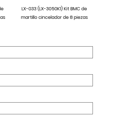
 de
LX-103 (LX-3050K2) Kit de blíster de
Martillo
zas
martillo cincelador de 7 piezas