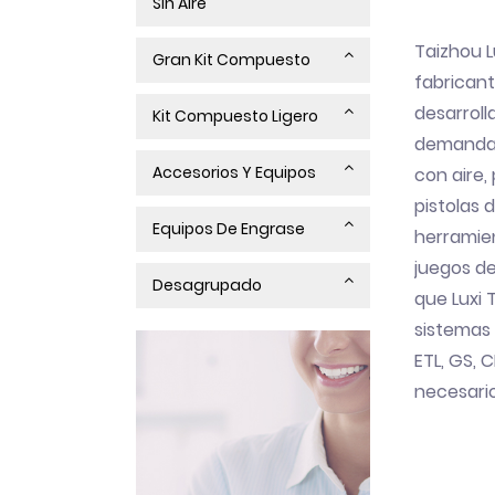
Sin Aire
Taizhou L
Gran Kit Compuesto
fabricant
desarroll
Kit Compuesto Ligero
demanda d
Accesorios Y Equipos
con aire,
pistolas 
Equipos De Engrase
herramie
juegos d
Desagrupado
que Luxi 
sistemas 
ETL, GS, 
necesari