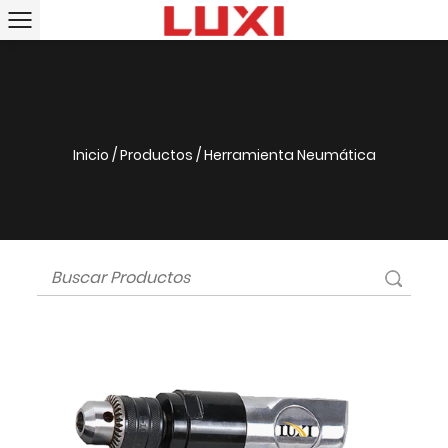
Inicio
/
Productos
/
Herramienta Neumática