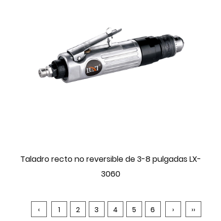
Taladro recto no reversible de 3-8 pulgadas LX-
3060
‹
1
2
3
4
5
6
›
››