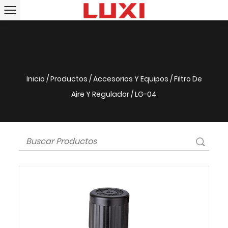
Inicio
/
Productos
/
Accesorios Y Equipos
/
Filtro De
Aire Y Regulador
/
LG-04