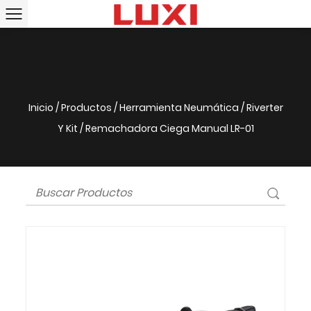
Inicio
/
Productos
/
Herramienta Neumática
/
Riverter
Y Kit
/
Remachadora Ciega Manual LR-01